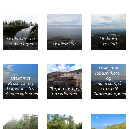
Munkelvfossen
Utsikt fra
18-metringen
Bøkfjord fyr
Brastind
Utsikt mot
Neiden (kors-,
Utsikt mot
og
Brashavn og
kjøfjorden)på
bugøynes, fra
Torpedoanlegget
tur opp til
Skogerøytoppen
på rødberget
Skogerøytoppen